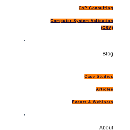
GxP Consulting
Computer System Validation
(CSV)
Blog
Blog
Case Studies
Articles
Events & Webinars
About
About