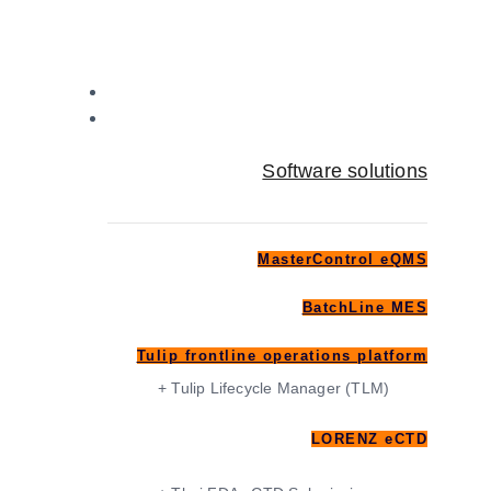
Home
Software solutions
Software solutions
MasterControl eQMS
BatchLine MES
Tulip frontline operations platform
+ Tulip Lifecycle Manager (TLM)
LORENZ eCTD