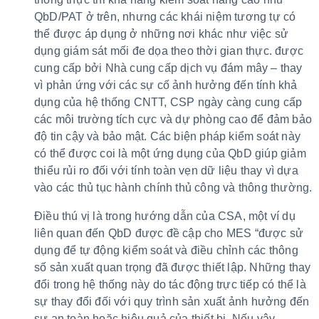
QbD/PAT ở trên, nhưng các khái niệm tương tự có
thể được áp dụng ở những nơi khác như việc sử
dụng giám sát mối đe dọa theo thời gian thực. được
cung cấp bởi Nhà cung cấp dịch vụ đám mây – thay
vì phản ứng với các sự cố ảnh hưởng đến tính khả
dụng của hệ thống CNTT, CSP ngày càng cung cấp
các môi trường tích cực và dự phòng cao để đảm bảo
độ tin cậy và bảo mật. Các biện pháp kiểm soát này
có thể được coi là một ứng dụng của QbD giúp giảm
thiểu rủi ro đối với tính toàn vẹn dữ liệu thay vì dựa
vào các thủ tục hành chính thủ công và thông thường.
Điều thú vị là trong hướng dẫn của CSA, một ví dụ
liên quan đến QbD được đề cập cho MES “được sử
dụng để tự động kiểm soát và điều chỉnh các thông
số sản xuất quan trọng đã được thiết lập. Những thay
đổi trong hệ thống này do tác động trực tiếp có thể là
sự thay đổi đối với quy trình sản xuất ảnh hưởng đến
sự an toàn hoặc hiệu quả của thiết bị. Nếu vậy,